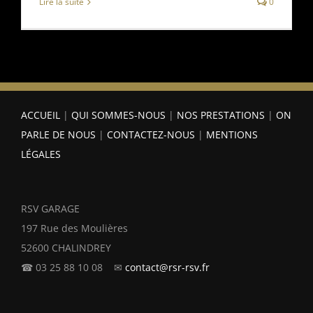
Lire la suite
0
ACCUEIL
|
QUI SOMMES-NOUS
|
NOS PRESTATIONS
|
ON
PARLE DE NOUS
|
CONTACTEZ-NOUS
|
MENTIONS
LÉGALES
RSV GARAGE
197 Rue des Moulières
52600 CHALINDREY
☎ 03 25 88 10 08 ✉
contact@rsr-rsv.fr